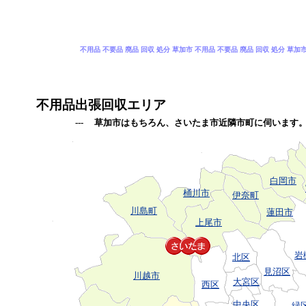
不用品 不要品 廃品 回収 処分 草加市 不用品 不要品 廃品 回収 処分 草加
不用品出張回収エリア
--- 草加市はもちろん、さいたま市近隣市町に伺います
白岡市
桶川市
伊奈町
川島町
蓮田市
上尾市
岩
北区
見沼区
川越市
大宮区
西区
中央区
緑