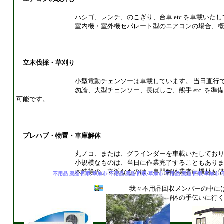
ハシゴ、レンチ、のこぎり、台車 etc.を車載いたして
室内機・室外機セパレート型のエアコンの場合、概ね30
立木伐採・草刈り
小型電動チェンソーは車載しています。 当日直行で作業
勿論、大型チェンソー、長ばしご、熊手 etc. を準備の
可能です。
プレハブ・物置・車庫解体
丸ノコ、または、グラインダーを車載いたしており
小規模なものは、当日に作業完了することもありま
木造等の、立派なものは、専門解体業者に機材を借りるな
不用品 廃品 回収 草加市 不用品 廃品 回収 草加市 不用品 廃品 回収 草加市 
我々不用品回収メンバーの中には、
時折家屋解体の手伝いに行くことが