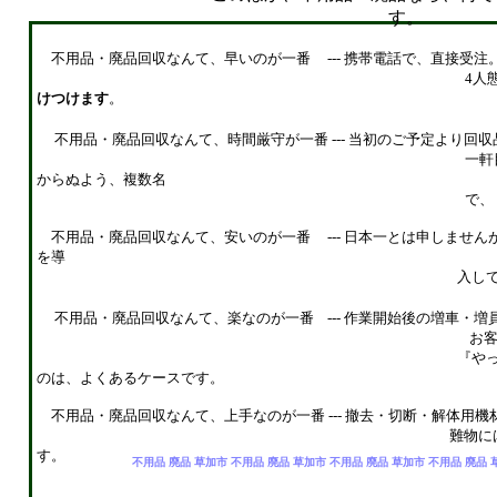
す。
不用品・廃品回収なんて、早いのが一番 --- 携帯電話で、直接受注
4人態勢ですので、最寄りの
けつけます
。
不用品・廃品回収なんて、時間厳守が一番 --- 当初のご予定より
一軒目のご追加により、二軒
からぬよう、複数名
で、 ゆとりあるスケジュー
不用品・廃品回収なんて、安いのが一番 --- 日本一とは申しませ
を導
入していませんので、営業コス
不用品・廃品回収なんて、楽なのが一番 --- 作業開始後の増車・増
お客様が途中まで搬出作業を
『やっぱり、疲れたから、後は
のは、よくあるケースです。
不用品・廃品回収なんて、上手なのが一番 --- 撤去・切断・解体用
難物には、解体屋さんがバック
す。
不用品 廃品 草加市 不用品 廃品 草加市 不用品 廃品 草加市 不用品 廃品 