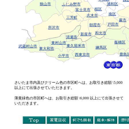
狭山市
浦和区
ふじみ野市
桜区
富士見市
南区
志木市
三芳町
蕨市
戸田市
朝霞市
所沢市
和光市
新座市
清瀬市
板橋区
東村山市
東久留米市
武蔵村山市
練馬区
東大和市
豊島
西東京市
小平市
さいたま市内及びクリーム色の市区町へは、お取引き総額 \5,000
以上にて出張させていただきます。
薄黄緑色の市区町へは、お取引き総額 \6,000 以上にて出張させて
いただきます。