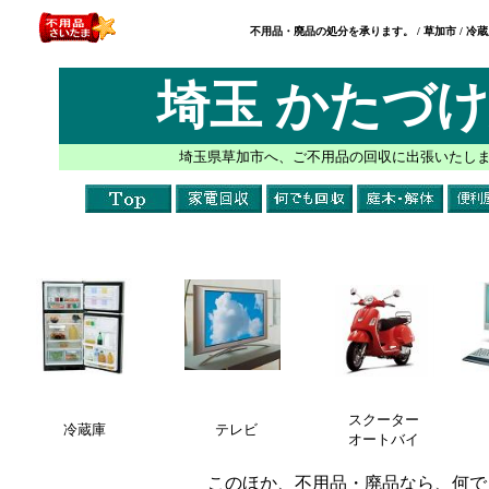
不用品・廃品の処分を承ります。 / 草加市 / 冷蔵
埼玉 かたづ
埼玉県草加市へ、ご不用品の回収に出張いたし
スクーター
冷蔵庫
テレビ
オートバイ
このほか、不用品・廃品なら、何で