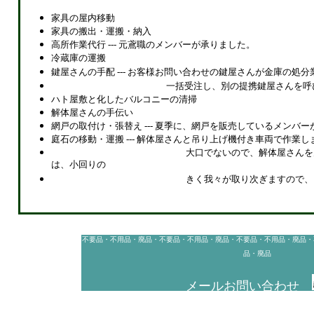
家具の屋内移動
家具の搬出・運搬・納入
高所作業代行 --- 元鳶職のメンバーが承りました。
冷蔵庫の運搬
鍵屋さんの手配 --- お客様お問い合わせの鍵屋さんが金庫の処
一括受注し、別の提携鍵屋さんを呼
ハト屋敷と化したバルコニーの清掃
解体屋さんの手伝い
網戸の取付け・張替え
--- 夏季に、網戸を販売しているメンバ
庭石の移動・運搬 --- 解体屋さんと吊り上げ機付き車両で作業し
大口でないので、解体屋さんを
は、小回りの
きく我々が取り次ぎますので、
不要品・不用品・廃品・不要品・不用品・廃品・不要品・不用品・廃品・
品・廃品
メールお問い合わせ
草加市, 草加市, 草加市, 草加市, 草加市, 草加市, 草加市, 草加市, 