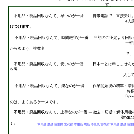
す。
不用品・廃品回収なんて、早いのが一番 --- 携帯電話で、直接受注
4人態勢ですので、最寄りの
けつけます
。
不用品・廃品回収なんて、時間厳守が一番 --- 当初のご予定より
一軒目のご追加により、二軒
からぬよう、複数名
で、 ゆとりあるスケジュー
不用品・廃品回収なんて、安いのが一番 --- 日本一とは申しませ
を導
入していませんので、営業コス
不用品・廃品回収なんて、楽なのが一番 --- 作業開始後の増車・増
お客様が途中まで搬出作業を
『やっぱり、疲れたから、後は
のは、よくあるケースです。
不用品・廃品回収なんて、上手なのが一番 --- 撤去・切断・解体用
難物には、解体屋さんがバック
す。
不用品 廃品 埼玉県 宮代町 不用品 廃品 埼玉県 宮代町 不用品 廃品 埼玉