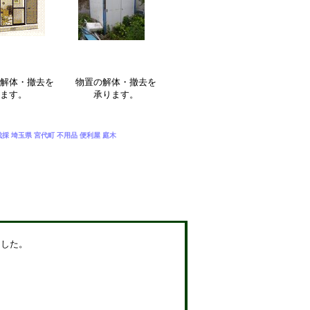
解体・撤去を
物置の解体・撤去を
ます。
承ります。
採 埼玉県 宮代町 不用品 便利屋 庭木
した。