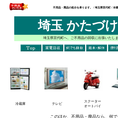
不用品・廃品の処分を承ります。 / 埼玉県宮代町 / 冷蔵
埼玉 かたづ
埼玉県宮代町へ、ご不用品の回収に出張いたし
スクーター
冷蔵庫
テレビ
オートバイ
このほか、不用品・廃品なら、何で