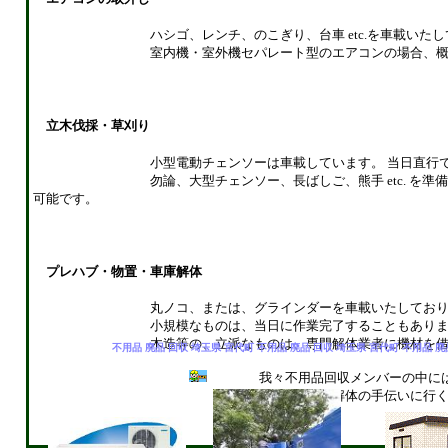
ハシゴ、レンチ、のこぎり、台車 etc.を車載いたして
室内機・室外機セパレート型のエアコンの場合、概ね30
立木伐採・草刈り
小型電動チェンソーは車載しています。 当日直行で作業
勿論、大型チェンソー、長ばしご、熊手 etc. を準備の
可能です。
プレハブ・物置・車庫解体
丸ノコ、または、グラインダーを車載いたしており
小規模なものは、当日に作業完了することもありま
木造等の、立派なものは、専門解体業者に機材を借りるな
不用品 廃品 回収 埼玉県 宮代町 不用品 廃品 回収 埼玉県 宮代町 不用品 廃
我々不用品回収メンバーの中には、
時折家屋解体の手伝いに行くことが