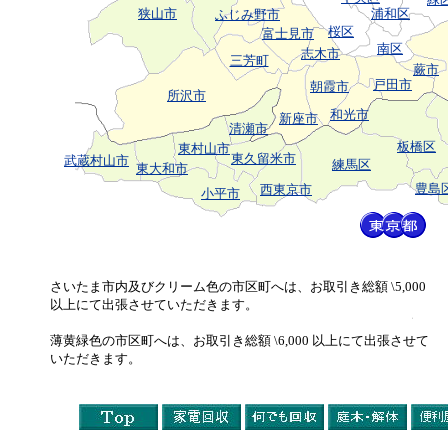
狭山市
浦和区
ふじみ野市
桜区
富士見市
南区
志木市
三芳町
蕨市
戸田市
朝霞市
所沢市
和光市
新座市
清瀬市
板橋区
東村山市
東久留米市
武蔵村山市
練馬区
東大和市
豊島
西東京市
小平市
さいたま市内及びクリーム色の市区町へは、お取引き総額 \5,000
以上にて出張させていただきます。
薄黄緑色の市区町へは、お取引き総額 \6,000 以上にて出張させて
いただきます。