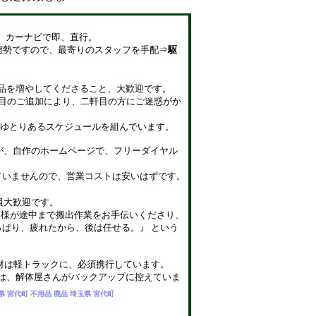
。 カーナビで即、直行。
スタッフを手配⇒
駆
回収品を増やしてくださること、大歓迎です。
目の方にご迷惑がか
ルを組んでいます。
んが、自作のホームページで、フリーダイヤル
トは安いはずです。
員大歓迎です。
お手伝いくださり、
任せる。』 という
機材は軽トラックに、必須携行しています。
アップに控えていま
県 宮代町 不用品 廃品 埼玉県 宮代町