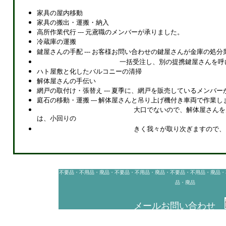
家具の屋内移動
家具の搬出・運搬・納入
高所作業代行 --- 元鳶職のメンバーが承りました。
冷蔵庫の運搬
鍵屋さんの手配 --- お客様お問い合わせの鍵屋さんが金庫の処
一括受注し、別の提携鍵屋さんを呼
ハト屋敷と化したバルコニーの清掃
解体屋さんの手伝い
網戸の取付け・張替え
--- 夏季に、網戸を販売しているメンバ
庭石の移動・運搬 --- 解体屋さんと吊り上げ機付き車両で作業し
大口でないので、解体屋さんを
は、小回りの
きく我々が取り次ぎますので、
不要品・不用品・廃品・不要品・不用品・廃品・不要品・不用品・廃品・
品・廃品
メールお問い合わせ
宮代町, 宮代町, 宮代町, 宮代町, 宮代町, 宮代町, 宮代町, 宮代町, 