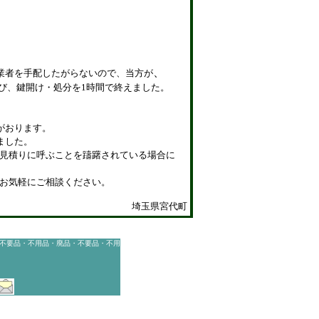
、
分業者を手配したがらないので、当方が
び、鍵開け・処分を1時間で終えました。
ーがおります。
ました。
見積りに呼ぶことを躊躇されている場合に
お気軽にご相談ください。
埼玉県宮代町
不要品・不用品・廃品・不要品・不用
宮代町, 宮代町, 宮代町, 宮代町