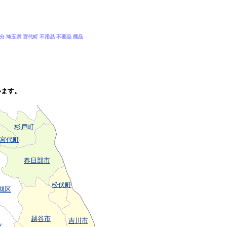
処分 埼玉県 宮代町 不用品 不要品 廃品
います。
杉戸町
宮代町
春日部市
松伏町
槻区
越谷市
吉川市
区