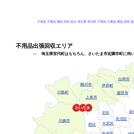
不用品 不要品 廃品 回収 処分 埼玉県 宮代町 不用品 不要品 廃品 回収 
不用品出張回収エリア
--- 埼玉県宮代町はもちろん、さいたま市近隣市町に伺
白岡市
桶川市
伊奈町
川島町
蓮田市
上尾市
岩
北区
見沼区
川越市
大宮区
西区
中央区
緑